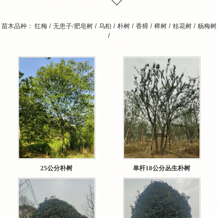
苗木品种：
红梅
/
无患子/肥皂树
/
乌桕
/
朴树
/
香樟
/
榉树
/
桂花树
/
杨梅树
/
25公分朴树
单杆18公分丛生朴树