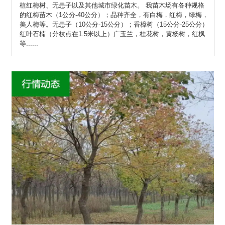
植红梅树、无患子以及其他城市绿化苗木。 我苗木场有各种规格
的红梅苗木（1公分-40公分）；品种齐全，有白梅，红梅，绿梅，
美人梅等。无患子（10公分-15公分）；香樟树（15公分-25公分）
红叶石楠（分枝点在1.5米以上）广玉兰，桂花树，黄杨树，红枫
等......