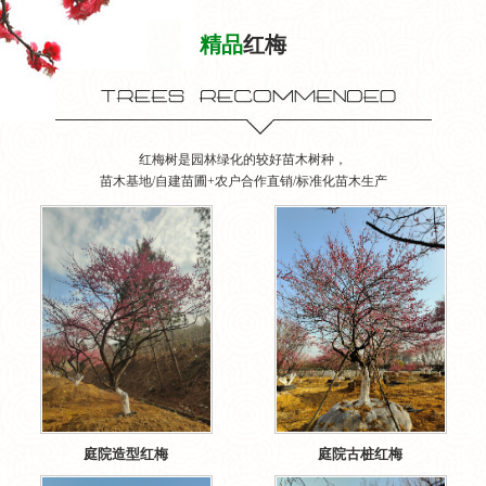
精品
红梅
红梅树是园林绿化的较好苗木树种，
苗木基地/自建苗圃+农户合作直销/标准化苗木生产
庭院造型红梅
庭院古桩红梅