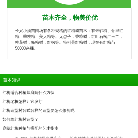
苗木齐全，物美价优
长兴小潘苗圃场有各种规格的红梅树苗木；有朱砂梅、骨里红
梅、垂枝梅、美人梅等。无患子；香樟树；红叶石楠广玉兰，
桂花树，杨梅树，红枫等。特别是红梅树，现在有红梅苗
50000余棵。
苗木知识
红梅适合种植栽庭院什么方位
红梅老桩怎样让它发芽
红梅造型树各式各样的造型要怎么修剪呢
如何给红梅树造型？
庭院红梅种植与搭配的艺术指南