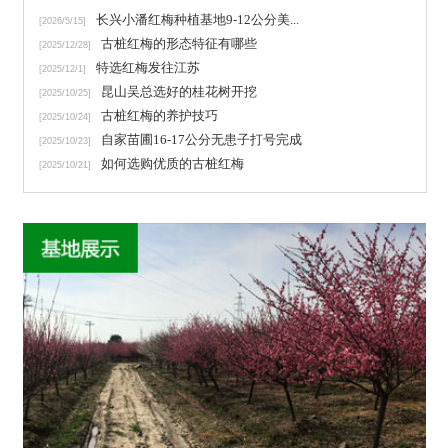
长兴小潘红梅种植基地9-12公分美...
[2026/5/15]
古桩红梅的形态特征有哪些
[2025/12/28]
特选红梅发往江苏
[2025/12/1]
昆山吴总选好的桂花树开挖
[2025/10/25]
古桩红梅的养护技巧
[2025/10/24]
自家苗圃16-17公分无患子打号完成
[2025/10/23]
如何选购优质的古桩红梅
[2025/10/21]