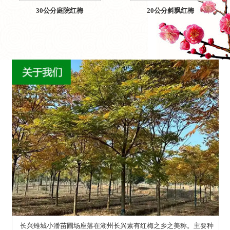
30公分庭院红梅
20公分斜飘红梅
长兴雉城小潘苗圃场座落在湖州长兴素有红梅之乡之美称。主要种