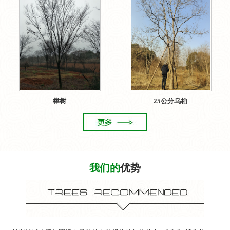
榉树
25公分乌桕
我们的
优势