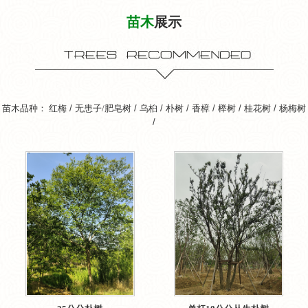
苗木
展示
苗木品种：
红梅
/
无患子/肥皂树
/
乌桕
/
朴树
/
香樟
/
榉树
/
桂花树
/
杨梅树
/