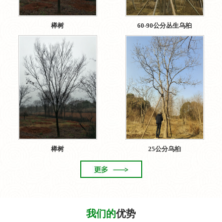
榉树
60-90公分丛生乌桕
榉树
25公分乌桕
我们的
优势