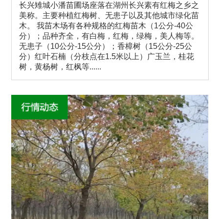
长兴雉城小潘苗圃场座落在湖州长兴素有红梅之乡之
美称。主要种植红梅树、无患子以及其他城市绿化苗
木。 我苗木场有各种规格的红梅苗木（1公分-40公
分）；品种齐全，有白梅，红梅，绿梅，美人梅等。
无患子（10公分-15公分）；香樟树（15公分-25公
分）红叶石楠（分枝点在1.5米以上）广玉兰，桂花
树，黄杨树，红枫等......