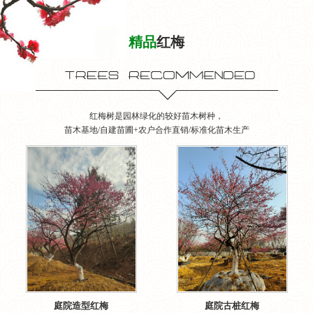
精品
红梅
红梅树是园林绿化的较好苗木树种，
苗木基地/自建苗圃+农户合作直销/标准化苗木生产
庭院造型红梅
庭院古桩红梅