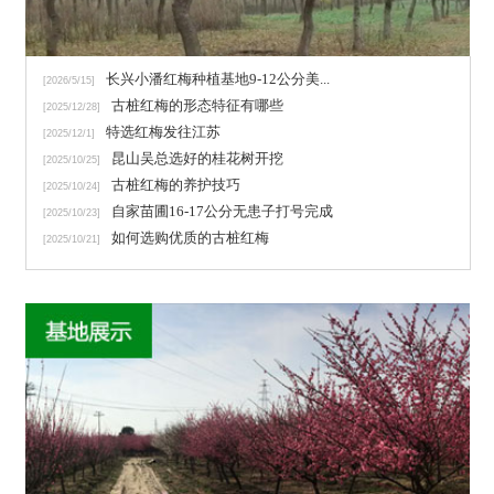
长兴小潘红梅种植基地9-12公分美...
[2026/5/15]
古桩红梅的形态特征有哪些
[2025/12/28]
特选红梅发往江苏
[2025/12/1]
昆山吴总选好的桂花树开挖
[2025/10/25]
古桩红梅的养护技巧
[2025/10/24]
自家苗圃16-17公分无患子打号完成
[2025/10/23]
如何选购优质的古桩红梅
[2025/10/21]